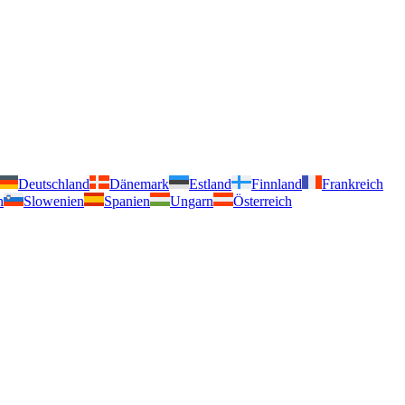
Deutschland
Dänemark
Estland
Finnland
Frankreich
n
Slowenien
Spanien
Ungarn
Österreich