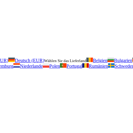
EUR)
Deutsch (EUR)
Belgien
Bulgarien
Wählen Sie das Lieferland
emburg
Niederlande
Polen
Portugal
Rumänien
Schwede