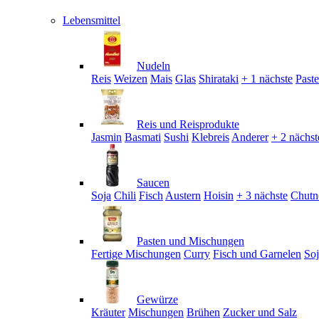
Lebensmittel
Nudeln
Reis
Weizen
Mais
Glas
Shirataki
+ 1 nächste
Past
Reis und Reisprodukte
Jasmin
Basmati
Sushi
Klebreis
Anderer
+ 2 nächst
Saucen
Soja
Chili
Fisch
Austern
Hoisin
+ 3 nächste
Chutn
Pasten und Mischungen
Fertige Mischungen
Curry
Fisch und Garnelen
So
Gewürze
Kräuter
Mischungen
Brühen
Zucker und Salz