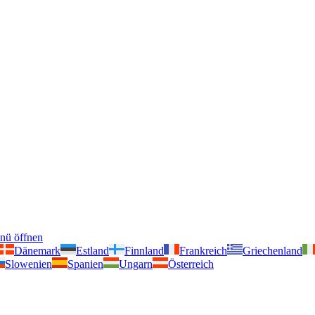
nü öffnen
Dänemark
Estland
Finnland
Frankreich
Griechenland
Slowenien
Spanien
Ungarn
Österreich