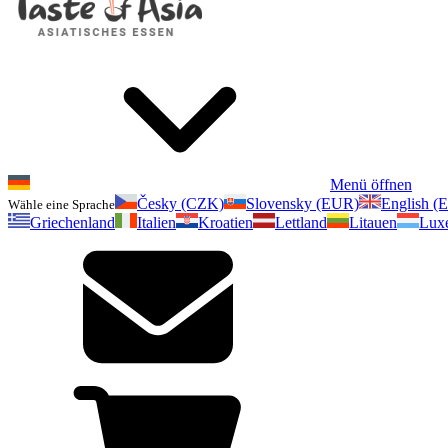
Menü öffnen
Česky (CZK)
Slovensky (EUR)
English (
Wähle eine Sprache
Griechenland
Italien
Kroatien
Lettland
Litauen
Lux