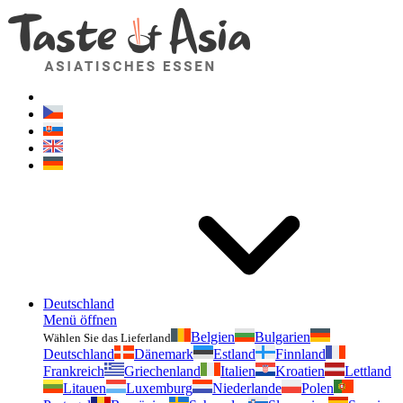
Geschmackvonasien.de
Zögern Sie nicht zu fragen. Ich bin für Sie da!
Deutschland
Menü öffnen
Belgien
Bulgarien
Wählen Sie das Lieferland
Deutschland
Dänemark
Estland
Finnland
Frankreich
Griechenland
Italien
Kroatien
Lettland
Litauen
Luxemburg
Niederlande
Polen