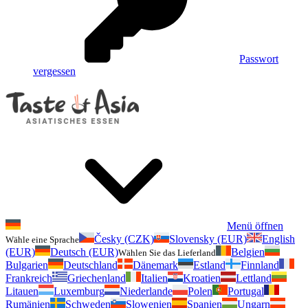
Passwort
vergessen
Menü öffnen
Česky (CZK)
Slovensky (EUR)
English
Wähle eine Sprache
(EUR)
Deutsch (EUR)
Belgien
Wählen Sie das Lieferland
Bulgarien
Deutschland
Dänemark
Estland
Finnland
Frankreich
Griechenland
Italien
Kroatien
Lettland
Litauen
Luxemburg
Niederlande
Polen
Portugal
Rumänien
Schweden
Slowenien
Spanien
Ungarn