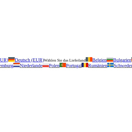
EUR)
Deutsch (EUR)
Belgien
Bulgarien
Wählen Sie das Lieferland
emburg
Niederlande
Polen
Portugal
Rumänien
Schwede