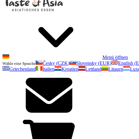
Menü öffnen
Česky (CZK)
Slovensky (EUR)
English (
Wähle eine Sprache
Griechenland
Italien
Kroatien
Lettland
Litauen
Lux