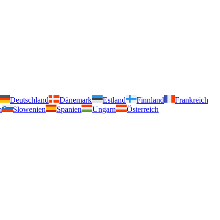
Deutschland
Dänemark
Estland
Finnland
Frankreich
n
Slowenien
Spanien
Ungarn
Österreich