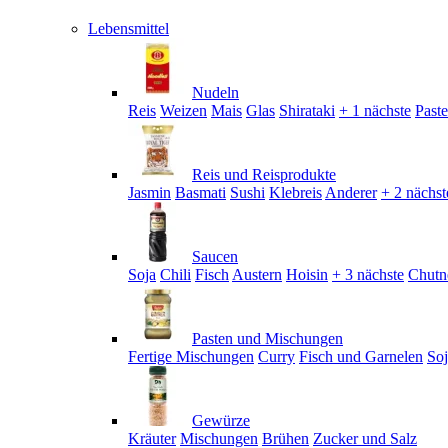
Lebensmittel
Nudeln
Reis
Weizen
Mais
Glas
Shirataki
+ 1 nächste
Past
Reis und Reisprodukte
Jasmin
Basmati
Sushi
Klebreis
Anderer
+ 2 nächst
Saucen
Soja
Chili
Fisch
Austern
Hoisin
+ 3 nächste
Chutn
Pasten und Mischungen
Fertige Mischungen
Curry
Fisch und Garnelen
So
Gewürze
Kräuter
Mischungen
Brühen
Zucker und Salz