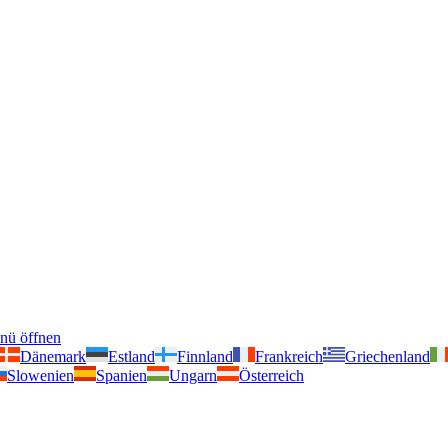
nü öffnen
Dänemark
Estland
Finnland
Frankreich
Griechenland
Slowenien
Spanien
Ungarn
Österreich