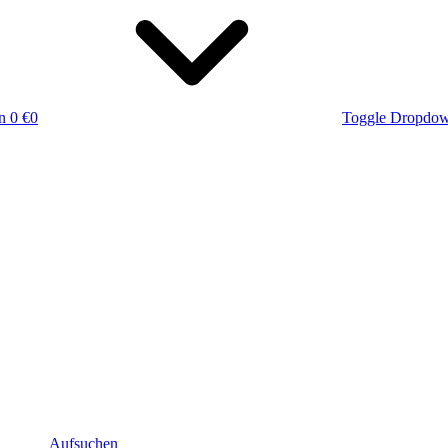
n
0 €
0
Toggle Dropdo
Aufsuchen