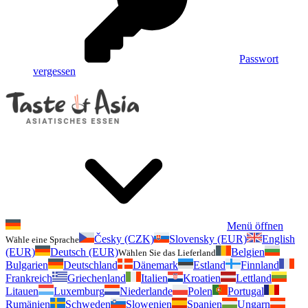
Passwort
vergessen
Menü öffnen
Česky (CZK)
Slovensky (EUR)
English
Wähle eine Sprache
(EUR)
Deutsch (EUR)
Belgien
Wählen Sie das Lieferland
Bulgarien
Deutschland
Dänemark
Estland
Finnland
Frankreich
Griechenland
Italien
Kroatien
Lettland
Litauen
Luxemburg
Niederlande
Polen
Portugal
Rumänien
Schweden
Slowenien
Spanien
Ungarn