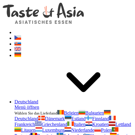
Geschmackvonasien.de
Zögern Sie nicht zu fragen. Ich bin für Sie da!
Deutschland
Menü öffnen
Belgien
Bulgarien
Wählen Sie das Lieferland
Deutschland
Dänemark
Estland
Finnland
Frankreich
Griechenland
Italien
Kroatien
Lettland
Litauen
Luxemburg
Niederlande
Polen