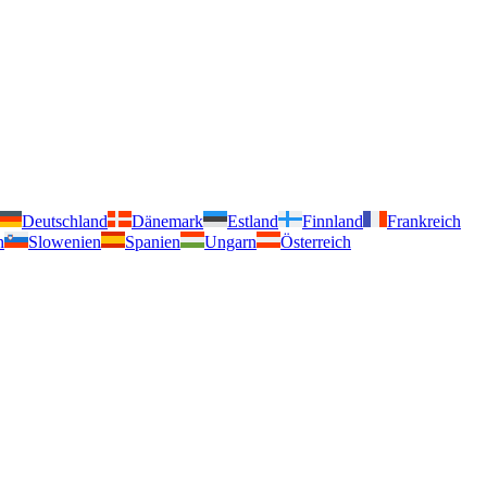
Deutschland
Dänemark
Estland
Finnland
Frankreich
n
Slowenien
Spanien
Ungarn
Österreich