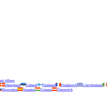
nü öffnen
Dänemark
Estland
Finnland
Frankreich
Griechenland
Slowenien
Spanien
Ungarn
Österreich