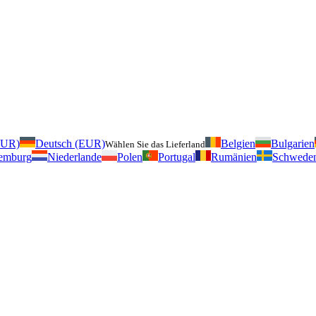
EUR)
Deutsch (EUR)
Belgien
Bulgarien
Wählen Sie das Lieferland
emburg
Niederlande
Polen
Portugal
Rumänien
Schwede