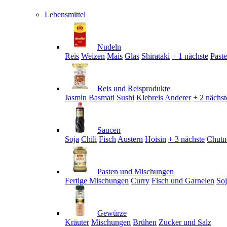
Lebensmittel
Nudeln
Reis
Weizen
Mais
Glas
Shirataki
+ 1 nächste
Past
Reis und Reisprodukte
Jasmin
Basmati
Sushi
Klebreis
Anderer
+ 2 nächst
Saucen
Soja
Chili
Fisch
Austern
Hoisin
+ 3 nächste
Chutn
Pasten und Mischungen
Fertige Mischungen
Curry
Fisch und Garnelen
So
Gewürze
Kräuter
Mischungen
Brühen
Zucker und Salz