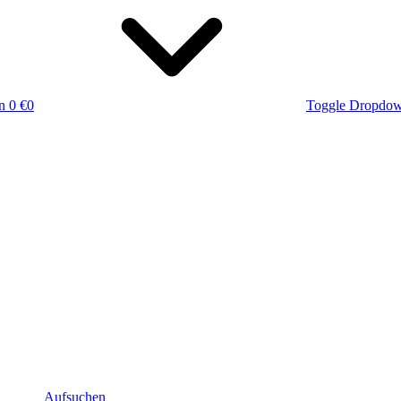
n
0 €
0
Toggle Dropdo
Aufsuchen