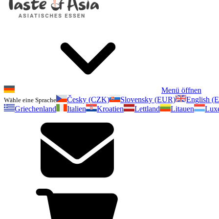
Menü öffnen
Česky (CZK)
Slovensky (EUR)
English (
Wähle eine Sprache
Griechenland
Italien
Kroatien
Lettland
Litauen
Lux