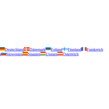
Deutschland
Dänemark
Estland
Finnland
Frankreich
n
Slowenien
Spanien
Ungarn
Österreich