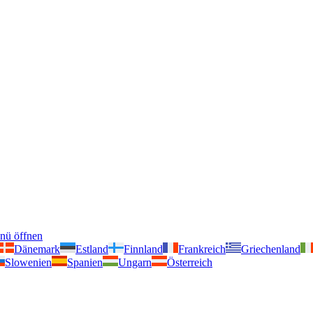
nü öffnen
Dänemark
Estland
Finnland
Frankreich
Griechenland
Slowenien
Spanien
Ungarn
Österreich