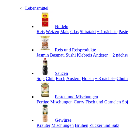
Lebensmittel
Nudeln
Reis
Weizen
Mais
Glas
Shirataki
+ 1 nächste
Past
Reis und Reisprodukte
Jasmin
Basmati
Sushi
Klebreis
Anderer
+ 2 nächst
Saucen
Soja
Chili
Fisch
Austern
Hoisin
+ 3 nächste
Chutn
Pasten und Mischungen
Fertige Mischungen
Curry
Fisch und Garnelen
So
Gewürze
Kräuter
Mischungen
Brühen
Zucker und Salz