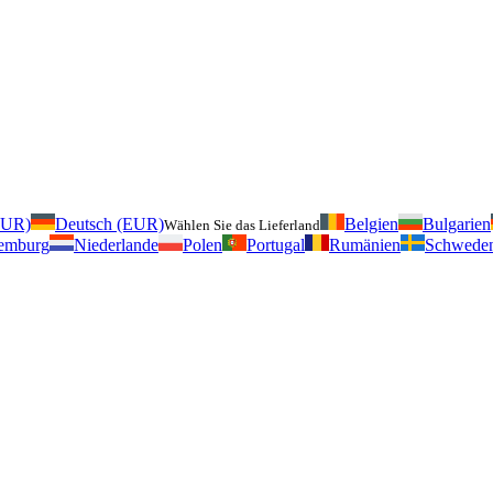
EUR)
Deutsch (EUR)
Belgien
Bulgarien
Wählen Sie das Lieferland
emburg
Niederlande
Polen
Portugal
Rumänien
Schwede