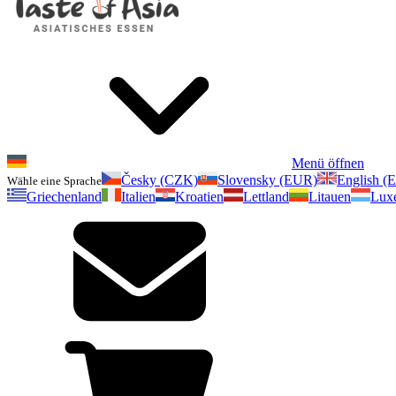
Menü öffnen
Česky (CZK)
Slovensky (EUR)
English (
Wähle eine Sprache
Griechenland
Italien
Kroatien
Lettland
Litauen
Lux