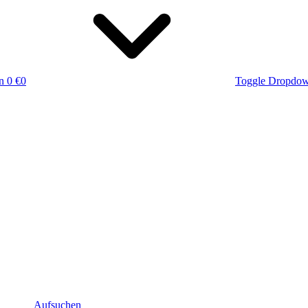
n
0 €
0
Toggle Dropdo
Aufsuchen