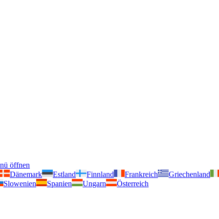
nü öffnen
Dänemark
Estland
Finnland
Frankreich
Griechenland
Slowenien
Spanien
Ungarn
Österreich