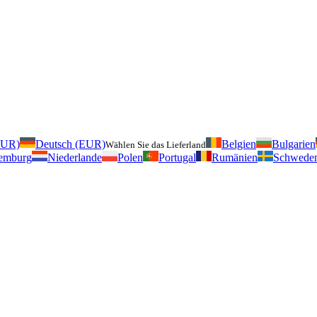
EUR)
Deutsch (EUR)
Belgien
Bulgarien
Wählen Sie das Lieferland
emburg
Niederlande
Polen
Portugal
Rumänien
Schwede