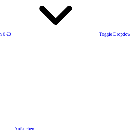
n
0 €
0
Toggle Dropdo
Aufsuchen