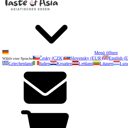
Menü öffnen
Česky (CZK)
Slovensky (EUR)
English (
Wähle eine Sprache
Griechenland
Italien
Kroatien
Lettland
Litauen
Lux