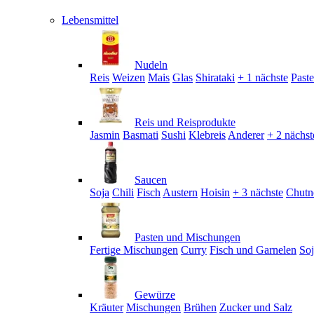
Lebensmittel
Nudeln
Reis
Weizen
Mais
Glas
Shirataki
+ 1 nächste
Past
Reis und Reisprodukte
Jasmin
Basmati
Sushi
Klebreis
Anderer
+ 2 nächst
Saucen
Soja
Chili
Fisch
Austern
Hoisin
+ 3 nächste
Chutn
Pasten und Mischungen
Fertige Mischungen
Curry
Fisch und Garnelen
So
Gewürze
Kräuter
Mischungen
Brühen
Zucker und Salz