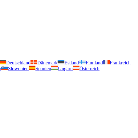
Deutschland
Dänemark
Estland
Finnland
Frankreich
n
Slowenien
Spanien
Ungarn
Österreich