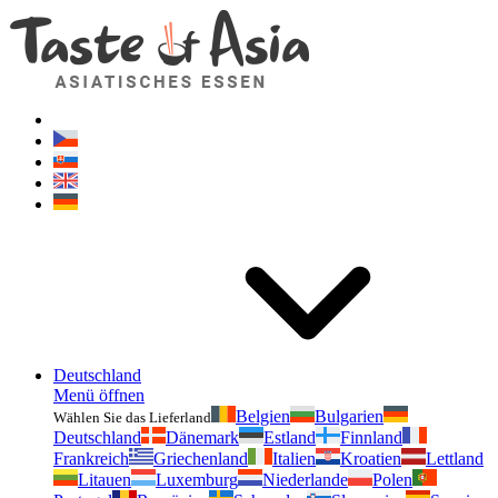
Geschmackvonasien.de
Zögern Sie nicht zu fragen. Ich bin für Sie da!
Deutschland
Menü öffnen
Belgien
Bulgarien
Wählen Sie das Lieferland
Deutschland
Dänemark
Estland
Finnland
Frankreich
Griechenland
Italien
Kroatien
Lettland
Litauen
Luxemburg
Niederlande
Polen