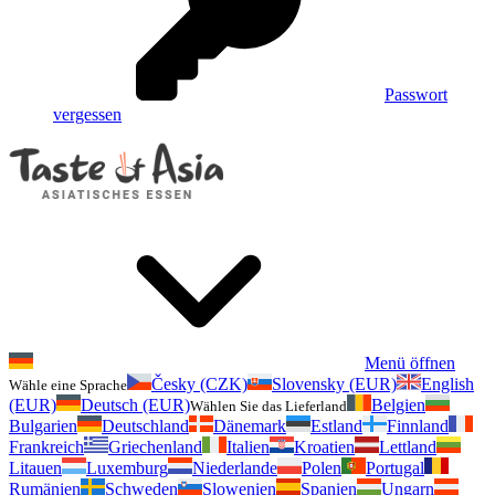
Passwort
vergessen
Menü öffnen
Česky (CZK)
Slovensky (EUR)
English
Wähle eine Sprache
(EUR)
Deutsch (EUR)
Belgien
Wählen Sie das Lieferland
Bulgarien
Deutschland
Dänemark
Estland
Finnland
Frankreich
Griechenland
Italien
Kroatien
Lettland
Litauen
Luxemburg
Niederlande
Polen
Portugal
Rumänien
Schweden
Slowenien
Spanien
Ungarn