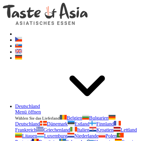
Geschmackvonasien.de
Zögern Sie nicht zu fragen. Ich bin für Sie da!
Deutschland
Menü öffnen
Belgien
Bulgarien
Wählen Sie das Lieferland
Deutschland
Dänemark
Estland
Finnland
Frankreich
Griechenland
Italien
Kroatien
Lettland
Litauen
Luxemburg
Niederlande
Polen