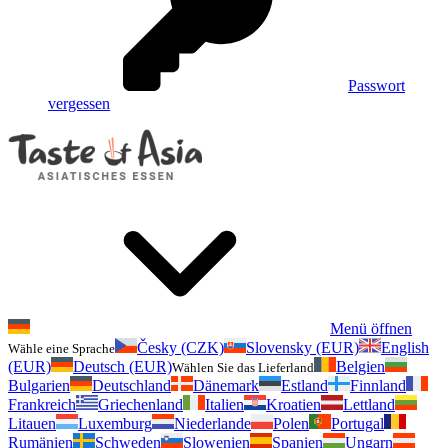
Passwort
vergessen
Menü öffnen
Česky (CZK)
Slovensky (EUR)
English
Wähle eine Sprache
(EUR)
Deutsch (EUR)
Belgien
Wählen Sie das Lieferland
Bulgarien
Deutschland
Dänemark
Estland
Finnland
Frankreich
Griechenland
Italien
Kroatien
Lettland
Litauen
Luxemburg
Niederlande
Polen
Portugal
Rumänien
Schweden
Slowenien
Spanien
Ungarn